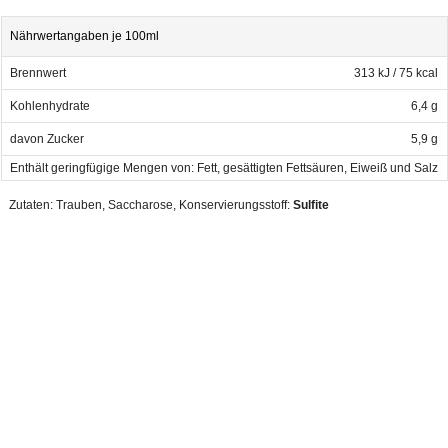
Nährwertangaben je 100ml
Brennwert
313 kJ / 75 kcal
Kohlenhydrate
6,4 g
davon Zucker
5,9 g
Enthält geringfügige Mengen von: Fett, gesättigten Fettsäuren, Eiweiß und Salz
Zutaten:
Trauben
,
Saccharose
,
Konservierungsstoff:
Sulfite